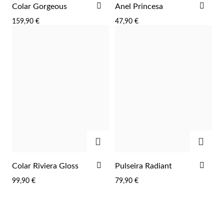
ADICIONAR
ADI
Colar Gorgeous
Anel Princesa
AOS
AOS
159,90 €
47,90 €
FAVORITOS
FAV
ADICIONAR
ADIC
ADICIONAR
ADI
Colar Riviera Gloss
Pulseira Radiant
AOS
AOS
99,90 €
79,90 €
FAVORITOS
FAV