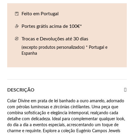
Co
Pu
An
Br
Br
Feito em Portugal
lógios Homem
Es
Pu
Br
Pe
Portes grátis acima de 100€*
rfumes
lares
Trocas e Devoluções até 30 dias
r Valor
(excepto produtos personalizados) * Portugal e
lseiras
Espanha
é €50
éis
é €100
incos
é €200
DESCRIÇÃO
New In
é €300
omem
Colar Divine em prata de lei banhado a ouro amarelo, adornado
com pérolas luminosas e zircónias cintilantes. Uma peça que
€300
combina sofisticação e elegância intemporal, realçando cada
detalhe com delicadeza. Ideal para complementar qualquer look,
asiões
do dia a dia a eventos especiais, acrescentando um toque de
samento
charme e requinte. Explore a coleção Eugénio Campos Jewels