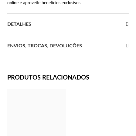
online e aproveite benefícios exclusivos.
 Comunhão
DETALHES
das de Prata
ENVIOS, TROCAS, DEVOLUÇÕES
PRODUTOS RELACIONADOS
Presentes para Ela