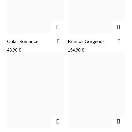
ADICIONAR
ADIC
ADICIONAR
ADI
Colar Romance
Brincos Gorgeous
AOS
AOS
43,90 €
154,90 €
FAVORITOS
FAV
Religiosos
ADICIONAR
ADIC