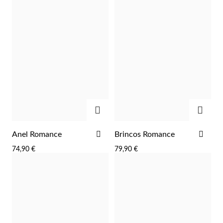
ADICIONAR
ADIC
Prata e Ouro
ADICIONAR
ADI
Anel Romance
Brincos Romance
AOS
AOS
74,90 €
79,90 €
FAVORITOS
FAV