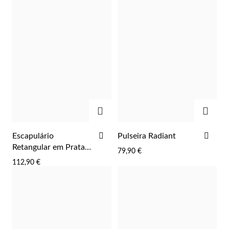
ADICIONAR
ADIC
Prata e Ouro
ADICIONAR
ADI
Escapulário
Pulseira Radiant
AOS
AOS
Retangular em Prata
79,90 €
FAVORITOS
FAV
Dourada
112,90 €