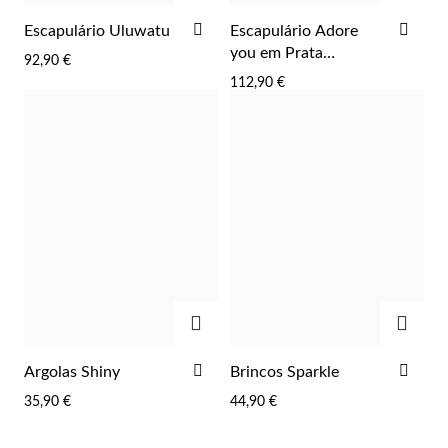
ADICIONAR
ADI
Escapulário Uluwatu
Escapulário Adore
AOS
AOS
you em Prata
92,90 €
FAVORITOS
FAV
Dourada
112,90 €
ADICIONAR
ADIC
ADICIONAR
ADI
Argolas Shiny
Brincos Sparkle
AOS
AOS
35,90 €
44,90 €
FAVORITOS
FAV