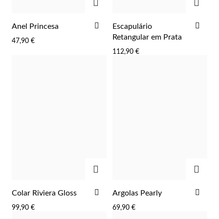
ADICIONAR
ADI
Anel Princesa
Escapulário
AOS
AOS
Retangular em Prata
47,90 €
FAVORITOS
FAV
112,90 €
Essenciais
ADICIONAR
ADIC
ADICIONAR
ADI
Colar Riviera Gloss
Argolas Pearly
AOS
AOS
99,90 €
69,90 €
FAVORITOS
FAV