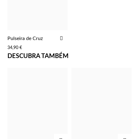
Lucky Charms
ADICIONAR
Pulseira de Cruz
AOS
34,90 €
FAVORITOS
DESCUBRA TAMBÉM
Presentes para Ele
ADICIONAR
ADIC