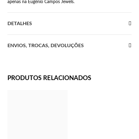
apenas na Eugénio Campos Jewels.
 Comunhão
DETALHES
das de Prata
ENVIOS, TROCAS, DEVOLUÇÕES
PRODUTOS RELACIONADOS
Presentes para Ela