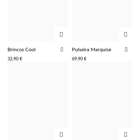
ADICIONAR
ADIC
ADICIONAR
ADI
Brincos Cool
Pulseira Marquise
AOS
AOS
32,90 €
69,90 €
FAVORITOS
FAV
Religiosos
ADICIONAR
ADIC