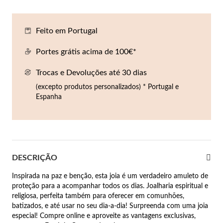
Co
Pu
An
Br
Br
lógios Homem
Feito em Portugal
Es
Pu
Br
Pe
rfumes
Portes grátis acima de 100€*
lares
Trocas e Devoluções até 30 dias
r Valor
lseiras
(excepto produtos personalizados) * Portugal e
é €50
Espanha
éis
é €100
incos
é €200
DESCRIÇÃO
New In
é €300
omem
Inspirada na paz e benção, esta joia é um verdadeiro amuleto de
€300
proteção para a acompanhar todos os dias. Joalharia espiritual e
religiosa, perfeita também para oferecer em comunhões,
asiões
batizados, e até usar no seu dia-a-dia! Surpreenda com uma joia
especial! Compre online e aproveite as vantagens exclusivas,
samento