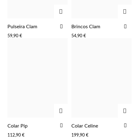
Lucky Charms
ADICIONAR
ADIC
ADICIONAR
ADI
Pulseira Clam
Brincos Clam
AOS
AOS
59,90 €
54,90 €
FAVORITOS
FAV
ADICIONAR
ADIC
Presentes para Ele
ADICIONAR
ADI
Colar Pip
Colar Celine
AOS
AOS
112,90 €
199,90 €
FAVORITOS
FAV