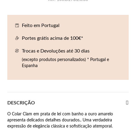
Co
Pu
An
Br
Br
lógios Homem
Es
Pu
Br
Pe
Feito em Portugal
rfumes
lares
Portes grátis acima de 100€*
r Valor
Trocas e Devoluções até 30 dias
lseiras
é €50
(excepto produtos personalizados) * Portugal e
Espanha
éis
é €100
incos
é €200
New In
é €300
omem
DESCRIÇÃO
€300
O Colar Clam em prata de lei com banho a ouro amarelo
apresenta delicados detalhes dourados.. Uma verdadeira
asiões
expressão de elegância clássica e sofisticação atemporal.
samento