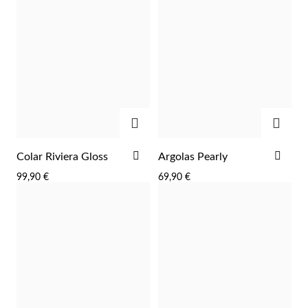
ADICIONAR
ADIC
ADICIONAR
ADI
Colar Riviera Gloss
Argolas Pearly
AOS
AOS
Prata e Ouro
99,90 €
69,90 €
FAVORITOS
FAV