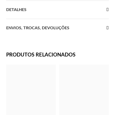
 Comunhão
DETALHES
das de Prata
ENVIOS, TROCAS, DEVOLUÇÕES
PRODUTOS RELACIONADOS
Presentes para Ela