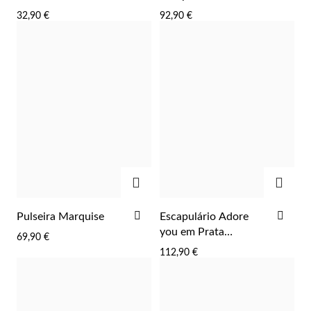
AOS
AOS
32,90 €
92,90 €
FAVORITOS
FAV
ADICIONAR
ADIC
ADICIONAR
ADI
Pulseira Marquise
Escapulário Adore
AOS
AOS
you em Prata
69,90 €
FAVORITOS
FAV
Dourada
112,90 €