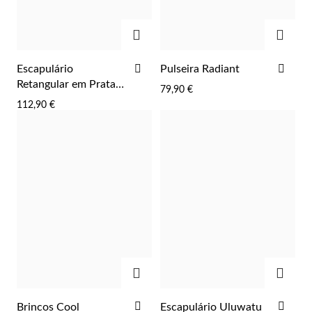
ADICIONAR
ADIC
ADICIONAR
ADI
Escapulário
Pulseira Radiant
AOS
AOS
Retangular em Prata
79,90 €
FAVORITOS
FAV
Dourada
112,90 €
ADICIONAR
ADIC
Religiosos
ADICIONAR
ADI
Brincos Cool
Escapulário Uluwatu