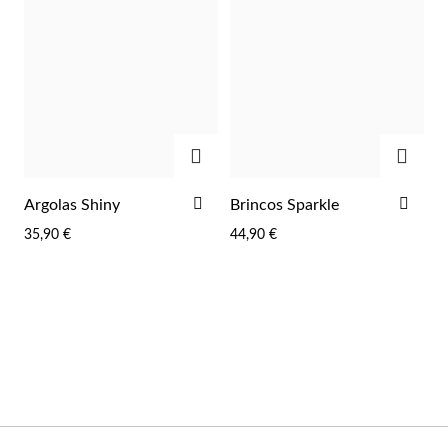
Wedding Season
ADICIONAR
ADIC
ADICIONAR
ADI
Argolas Shiny
Brincos Sparkle
AOS
AOS
35,90 €
44,90 €
FAVORITOS
FAV