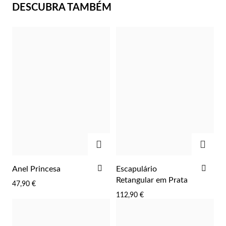
DESCUBRA TAMBÉM
Essenciais
ADICIONAR
ADIC
ADICIONAR
ADI
Anel Princesa
Escapulário
AOS
AOS
Retangular em Prata
47,90 €
FAVORITOS
FAV
112,90 €