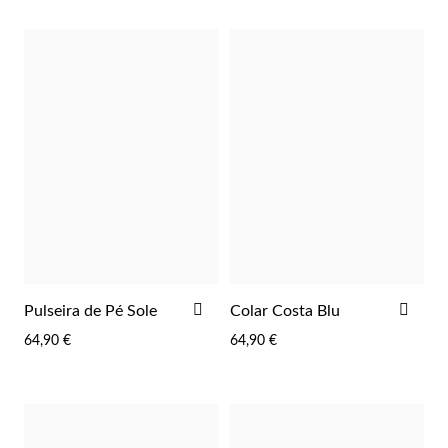
Lucky Charms
ADICIONAR
ADI
Pulseira de Pé Sole
Colar Costa Blu
AOS
AOS
64,90 €
64,90 €
FAVORITOS
FAV
Presentes para Ele