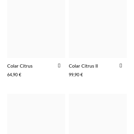
ADICIONAR
ADI
Colar Citrus
Colar Citrus II
AOS
AOS
64,90 €
99,90 €
FAVORITOS
FAV
Joias de Festa