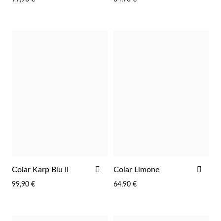
FAVORITOS
FAV
Wedding Season
ADICIONAR
ADI
Colar Karp Blu II
Colar Limone
AOS
AOS
99,90 €
64,90 €
FAVORITOS
FAV