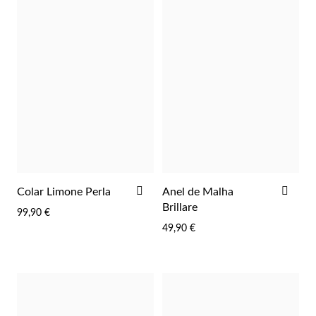
EC Lover
ADICIONAR
ADI
Colar Limone Perla
Anel de Malha
AOS
AOS
Brillare
99,90 €
FAVORITOS
FAV
49,90 €