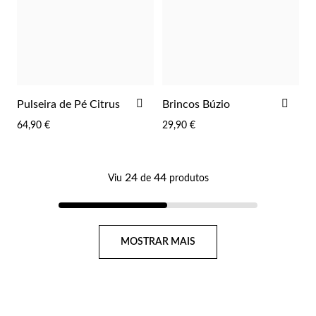
ADICIONAR
ADI
Pulseira de Pé Citrus
Brincos Búzio
AOS
AOS
64,90 €
29,90 €
FAVORITOS
FAV
24
44
Viu
de
produtos
Página
MOSTRAR MAIS