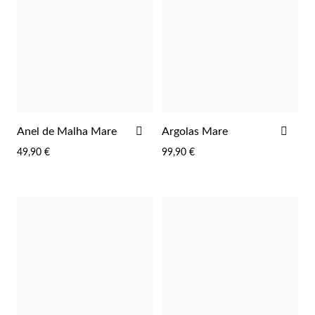
ADICIONAR
ADI
Anel de Malha Mare
Argolas Mare
AOS
AOS
49,90 €
99,90 €
FAVORITOS
FAV
Prata e Ouro