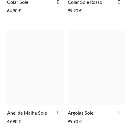
ADICIONAR
ADI
Colar Sole
Colar Sole Rosso
AOS
AOS
 Comunhão
64,90 €
99,90 €
FAVORITOS
FAV
das de Prata
ADICIONAR
ADI
Anel de Malha Sole
Argolas Sole
AOS
AOS
49,90 €
99,90 €
FAVORITOS
FAV
Presentes para Ela