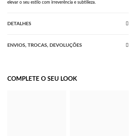
elevar o seu estilo com irreverência e subtilieza.
 Comunhão
DETALHES
das de Prata
ENVIOS, TROCAS, DEVOLUÇÕES
COMPLETE O SEU LOOK
Presentes para Ela