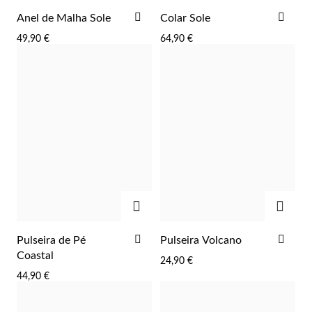
ADICIONAR
ADI
Anel de Malha Sole
Colar Sole
AOS
AOS
49,90 €
64,90 €
FAVORITOS
FAV
Essenciais
ADICIONAR
ADIC
ADICIONAR
ADI
Pulseira de Pé
Pulseira Volcano
AOS
AOS
Coastal
24,90 €
FAVORITOS
FAV
44,90 €