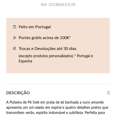
Co
Pu
An
Br
Br
Ref
103.B858.D.E.00
lógios Homem
Es
Pu
Br
Pe
rfumes
Feito em Portugal
lares
Portes grátis acima de 100€*
r Valor
lseiras
é €50
Trocas e Devoluções até 30 dias
(excepto produtos personalizados) * Portugal e
éis
é €100
Espanha
incos
é €200
New In
é €300
omem
DESCRIÇÃO
€300
A Pulseira de Pé Sole em prata de lei banhada a ouro amarelo
asiões
apresenta um sol raiado em espiral e quatro detalhes pretos que
samento
transmitem verão, espírito indomável e subtileza. Perfeita para