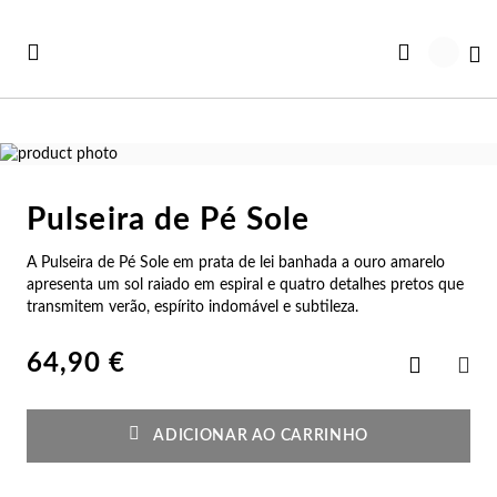
Ir
para
Ca
o
Conteúdo
Saltar
para
Saltar
o
para
Pulseira de Pé Sole
final
o
Ve
Ve
Ve
Ve
Ve
da
início
A Pulseira de Pé Sole em prata de lei banhada a ouro amarelo
Ver todas as Coleções
Galeria
da
r Tudo
rtão Presente
Co
Pu
An
Br
Co
apresenta um sol raiado em espiral e quatro detalhes pretos que
de
Galeria
transmitem verão, espírito indomável e subtileza.
imagens
de
iança
rsonalizáveis
imagens
Co
Pu
An
Br
Es
64,90 €
Adicionar
aos
PAR
vidades
st Sellers
Favoritos
Co
Es
An
Br
Pu
ADICIONAR AO CARRINHO
st Sellers
uletos
Co
Pu
An
Ar
Bo
rsonalizáveis
lógios Mulher