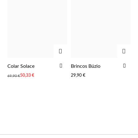
Wedding Season
ADICIONAR
ADIC
ADICIONAR
ADI
Colar Solace
Brincos Búzio
AOS
AOS
Preço
50,33 €
29,90 €
69,90 €
FAVORITOS
FAV
Especial