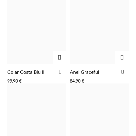
ADICIONAR
ADIC
ADICIONAR
ADI
Colar Costa Blu II
Anel Graceful
AOS
AOS
Prata e Ouro
99,90 €
84,90 €
FAVORITOS
FAV