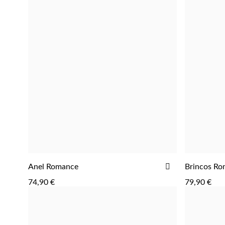
ADICIONAR
ADICIONAR
Anel Romance
Brincos R
AOS
74,90 €
79,90 €
FAVORITOS