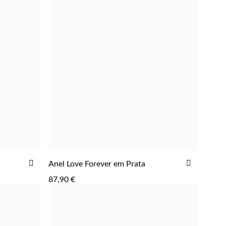
ADICIONAR
ADICIONAR
ADICIO
Anel Love Forever em Prata
AOS
AOS
87,90 €
FAVORITOS
FAVORIT