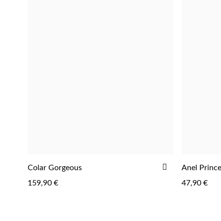
ADICIONA
ADICIONAR
Colar Gorgeous
Anel Princ
ADICIONAR
AOS
159,90 €
47,90 €
FAVORITOS