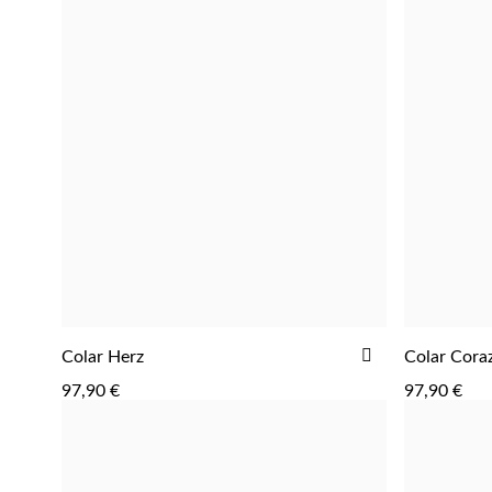
ADICIONAR
Colar Herz
Colar Cora
ADICIONAR
AOS
97,90 €
97,90 €
FAVORITOS