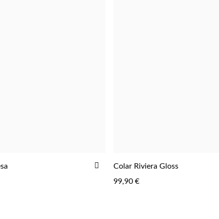
R
ADICIONAR
esa
Colar Riviera Gloss
ADICIONAR
AOS
99,90 €
FAVORITOS