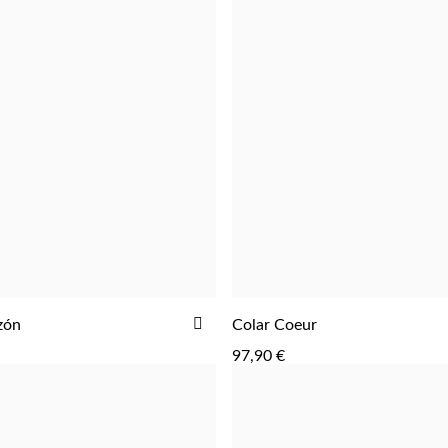
ADICIONAR
zón
Colar Coeur
ADICIONAR
ADICIONAR
AOS
97,90 €
FAVORITOS