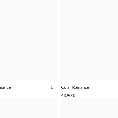
ADICIONAR
omance
Colar Romance
ADICIONAR
ADICIONAR
AOS
43,90 €
FAVORITOS