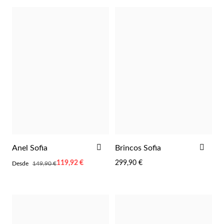
Wedding Season
ADICIONAR
ADI
Anel Sofia
Brincos Sofia
AOS
AOS
Desde
119,92 €
299,90 €
Desde
149,90 €
FAVORITOS
FAV