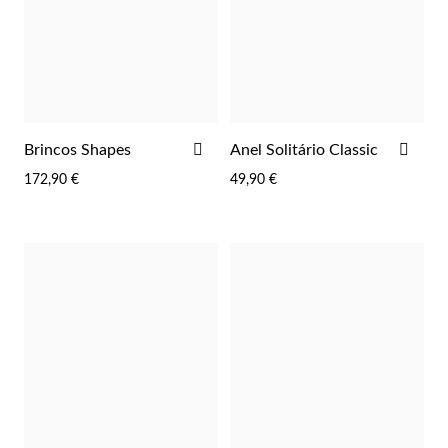
ADICIONAR
ADI
Brincos Shapes
Anel Solitário Classic
AOS
AOS
172,90 €
49,90 €
FAVORITOS
FAV
Joias de Festa