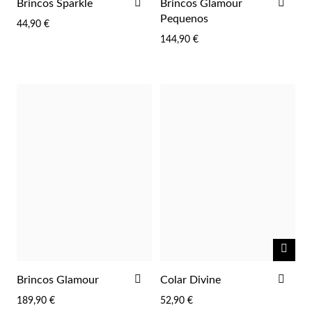
ADICIONAR
ADI
Pérolas
Brincos Sparkle
Brincos Glamour
AOS
AOS
Pequenos
44,90 €
FAVORITOS
FAV
144,90 €
NOTI
ME
ADICIONAR
ADI
Brincos Glamour
Colar Divine
AOS
AOS
189,90 €
52,90 €
FAVORITOS
FAV