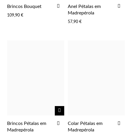
ADICIONAR
ADI
Brincos Bouquet
Anel Pétalas em
AOS
AOS
Madrepérola
109,90 €
FAVORITOS
FAV
57,90 €
NOTIFICAR-
Religiosos
ME
ADICIONAR
ADI
Brincos Pétalas em
Colar Pétalas em
AOS
AOS
Madrepérola
Madrepérola