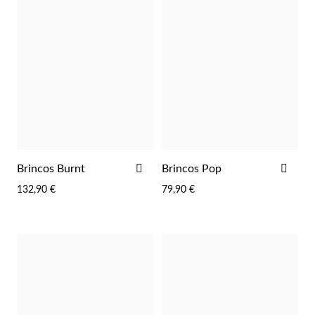
Lucky Charms
ADICIONAR
ADI
Brincos Burnt
Brincos Pop
AOS
AOS
132,90 €
79,90 €
FAVORITOS
FAV
Presentes para Ele