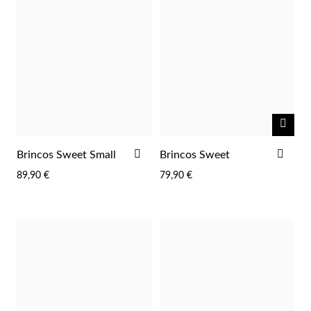
NOTI
EC Lover
ME
ADICIONAR
ADI
Brincos Sweet Small
Brincos Sweet
AOS
AOS
89,90 €
79,90 €
FAVORITOS
FAV