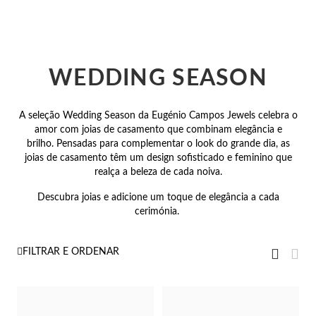
 Comunhão
das de Prata
WEDDING SEASON
A seleção Wedding Season da Eugénio Campos Jewels celebra o
amor com joias de casamento que combinam elegância e
brilho. Pensadas para complementar o look do grande dia, as
joias de casamento têm um design sofisticado e feminino que
realça a beleza de cada noiva.
Descubra joias e adicione um toque de elegância a cada
cerimónia.
Ver
Grelha
Gre
FILTRAR E ORDENAR
como
Presentes para Ela