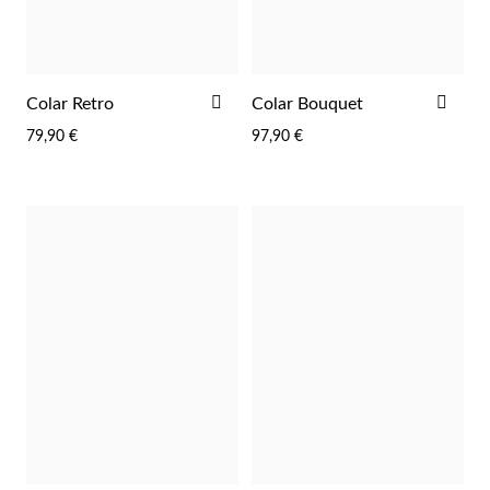
ADICIONAR
ADI
Colar Retro
Colar Bouquet
AOS
AOS
79,90 €
97,90 €
FAVORITOS
FAV
Prata e Ouro