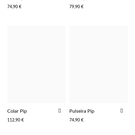
FAVORITOS
FAV
74,90 €
79,90 €
ADICIONAR
ADI
Colar Pip
Pulseira Pip
AOS
AOS
112,90 €
74,90 €
FAVORITOS
FAV