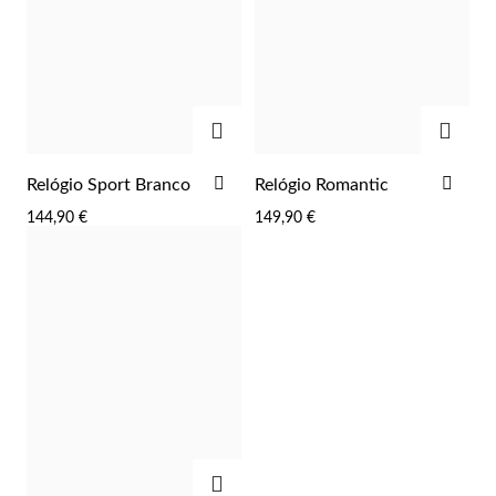
Lucky Charms
ADICIONAR
ADIC
ADICIONAR
ADI
Relógio Sport Branco
Relógio Romantic
AOS
AOS
144,90 €
149,90 €
FAVORITOS
FAV
Presentes para Ele
ADICIONAR