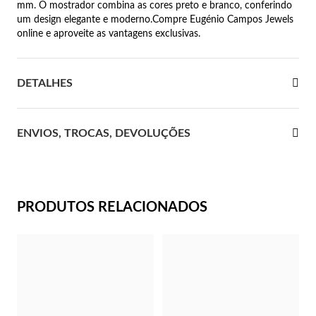
mm. O mostrador combina as cores preto e branco, conferindo
um design elegante e moderno.Compre Eugénio Campos Jewels
 Comunhão
online e aproveite as vantagens exclusivas.
das de Prata
DETALHES
ENVIOS, TROCAS, DEVOLUÇÕES
PRODUTOS RELACIONADOS
Presentes para Ela