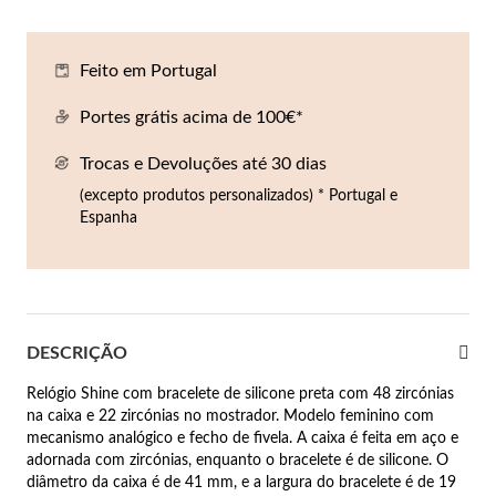
Co
Pu
An
Br
Br
lógios Homem
Feito em Portugal
Es
Pu
Br
Pe
rfumes
Portes grátis acima de 100€*
lares
Trocas e Devoluções até 30 dias
r Valor
lseiras
(excepto produtos personalizados) * Portugal e
é €50
Espanha
éis
é €100
incos
é €200
DESCRIÇÃO
New In
é €300
omem
Relógio Shine com bracelete de silicone preta com 48 zircónias
€300
na caixa e 22 zircónias no mostrador. Modelo feminino com
mecanismo analógico e fecho de fivela. A caixa é feita em aço e
asiões
adornada com zircónias, enquanto o bracelete é de silicone. O
samento
diâmetro da caixa é de 41 mm, e a largura do bracelete é de 19