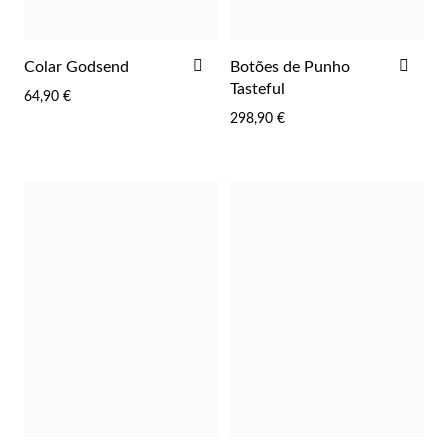
ADICIONAR
ADI
Colar Godsend
Botões de Punho
AOS
AOS
Tasteful
64,90 €
FAVORITOS
FAV
298,90 €
Prata e Ouro