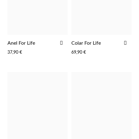
Essenciais
ADICIONAR
ADI
Anel For Life
Colar For Life
AOS
AOS
37,90 €
69,90 €
FAVORITOS
FAV