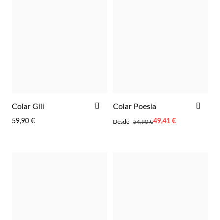
EC Lover
ADICIONAR
ADI
Colar Gili
Colar Poesia
AOS
AOS
59,90 €
Desde
49,41 €
Desde
54,90 €
FAVORITOS
FAV