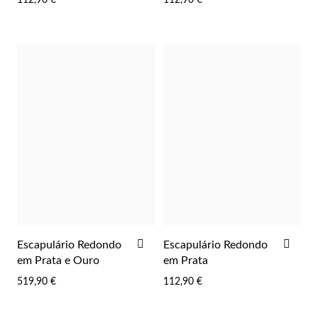
Filigrana
ADICIONAR
ADI
Escapulário Redondo
Escapulário Redondo
AOS
AOS
em Prata e Ouro
em Prata
FAVORITOS
FAV
519,90 €
112,90 €