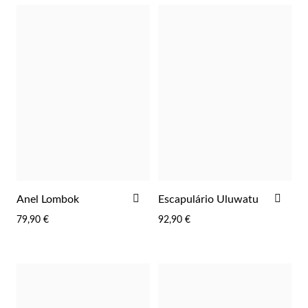
Wedding Season
ADICIONAR
ADI
Anel Lombok
Escapulário Uluwatu
AOS
AOS
79,90 €
92,90 €
FAVORITOS
FAV