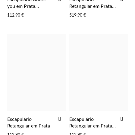
Pérolas
AOS
AOS
you em Prata
Retangular em Prata e
FAVORITOS
FAV
Dourada
Ouro
112,90 €
519,90 €
ADICIONAR
ADI
Escapulário
Escapulário
AOS
AOS
Retangular em Prata
Retangular em Prata
FAVORITOS
FAV
Dourada
112,90 €
112,90 €