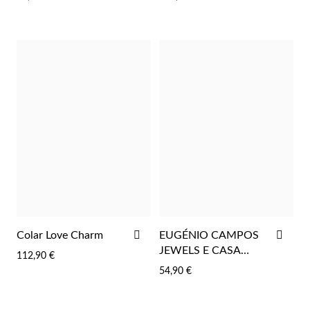
FAVORITOS
FAV
ADICIONAR
ADI
Colar Love Charm
EUGÉNIO CAMPOS
AOS
AOS
JEWELS E CASA
112,90 €
FAVORITOS
FAV
RONALD
54,90 €
McDONALD
PORTUGAL