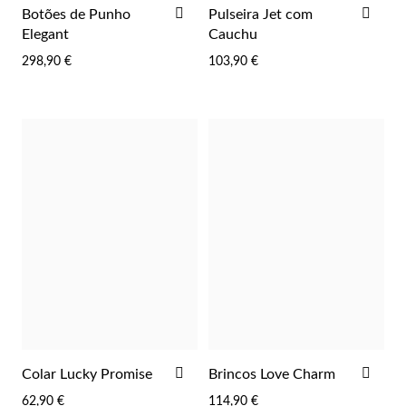
ADICIONAR
ADI
Botões de Punho
Pulseira Jet com
AOS
AOS
Elegant
Cauchu
FAVORITOS
FAV
298,90 €
103,90 €
Religiosos
ADICIONAR
ADI
Colar Lucky Promise
Brincos Love Charm
AOS
AOS
62,90 €
114,90 €