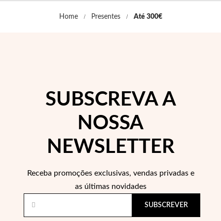
Co
Pu
An
Br
Br
Home
Presentes
Até 300€
lógios Homem
Es
Pu
Br
Pe
rfumes
lares
r Valor
lseiras
é €50
SUBSCREVA A
éis
é €100
NOSSA
incos
é €200
NEWSLETTER
New In
é €300
omem
Receba promoções exclusivas, vendas privadas e
€300
as últimas novidades
asiões
SUBSCREVER
samento