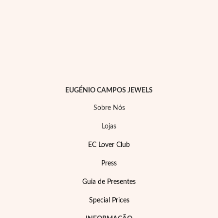
 Comunhão
das de Prata
EUGÉNIO CAMPOS JEWELS
Sobre Nós
Lojas
EC Lover Club
Press
Guia de Presentes
Special Prices
Presentes para Ela