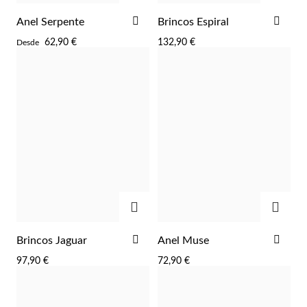
ADICIONAR
ADI
Anel Serpente
Brincos Espiral
AOS
AOS
62,90 €
132,90 €
Desde
FAVORITOS
FAV
Essenciais
ADICIONAR
ADIC
ADICIONAR
ADI
Brincos Jaguar
Anel Muse
AOS
AOS
97,90 €
72,90 €
FAVORITOS
FAV