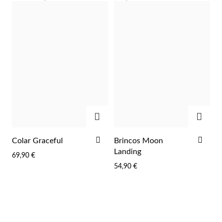
FAVORITOS
FAV
ADICIONAR
ADIC
ADICIONAR
ADI
Colar Graceful
Brincos Moon
AOS
AOS
Landing
69,90 €
FAVORITOS
FAV
54,90 €