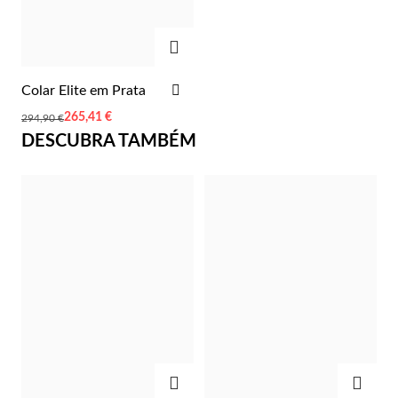
Lucky Charms
ADICIONAR
ADICIONAR
Colar Elite em Prata
AOS
Preço
265,41 €
294,90 €
FAVORITOS
Especial
DESCUBRA TAMBÉM
Presentes para Ele
ADICIONAR
ADIC