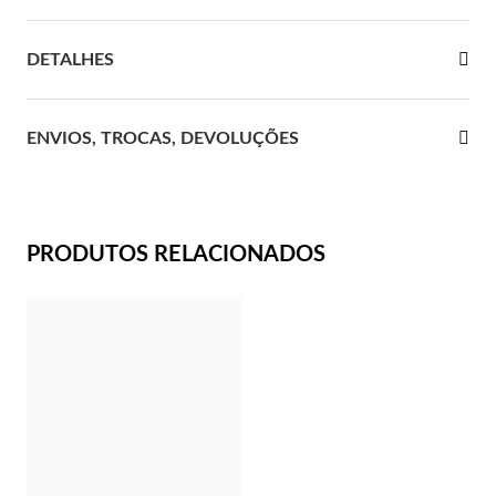
 Comunhão
DETALHES
das de Prata
ENVIOS, TROCAS, DEVOLUÇÕES
PRODUTOS RELACIONADOS
Presentes para Ela