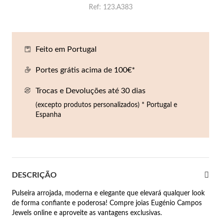
Ref
123.A383
Co
Pu
An
Br
Br
lógios Homem
Es
Pu
Br
Pe
rfumes
Feito em Portugal
lares
Portes grátis acima de 100€*
r Valor
lseiras
Trocas e Devoluções até 30 dias
é €50
(excepto produtos personalizados) * Portugal e
éis
é €100
Espanha
incos
é €200
New In
é €300
omem
DESCRIÇÃO
€300
Pulseira arrojada, moderna e elegante que elevará qualquer look
asiões
de forma confiante e poderosa! Compre joias Eugénio Campos
Jewels online e aproveite as vantagens exclusivas.
samento