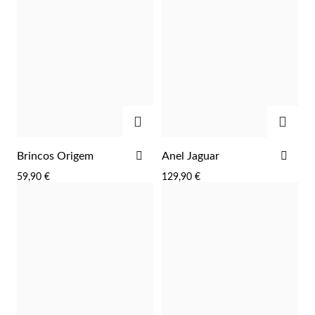
ADICIONAR
ADIC
ADICIONAR
ADI
Brincos Origem
Anel Jaguar
AOS
AOS
59,90 €
129,90 €
Prata e Ouro
FAVORITOS
FAV