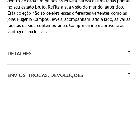
dentro de cada um de nós. Valorize a pureza das matérias primas
no seu estado bruto. Reflita a sua visão do mundo, autêntico.
 Comunhão
Esta coleção não só celebra essas diferentes vertentes como as
joias Eugénio Campos Jewels, acompanham lado a lado, as várias
das de Prata
facetas da vida contemporânea. Compre online e aproveite as
vantagens exclusivas.
DETALHES
ENVIOS, TROCAS, DEVOLUÇÕES
Presentes para Ela