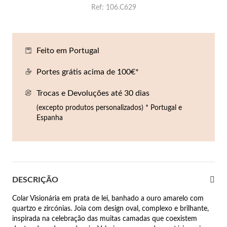
Ref
106.C629
Co
Pu
An
Br
Br
lógios Homem
Es
Pu
Br
Pe
rfumes
Feito em Portugal
lares
Portes grátis acima de 100€*
r Valor
lseiras
Trocas e Devoluções até 30 dias
é €50
(excepto produtos personalizados) * Portugal e
éis
é €100
Espanha
incos
é €200
New In
é €300
omem
DESCRIÇÃO
€300
Colar Visionária em prata de lei, banhado a ouro amarelo com
asiões
quartzo e zircónias. Joia com design oval, complexo e brilhante,
inspirada na celebração das muitas camadas que coexistem
samento