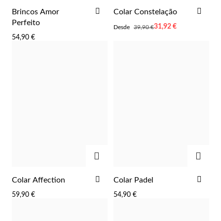
ADICIONAR
ADI
Brincos Amor
Colar Constelação
AOS
AOS
Perfeito
Desde
31,92 €
Desde
39,90 €
FAVORITOS
FAV
54,90 €
Essenciais
ADICIONAR
ADIC
ADICIONAR
ADI
Colar Affection
Colar Padel
AOS
AOS
59,90 €
54,90 €
FAVORITOS
FAV