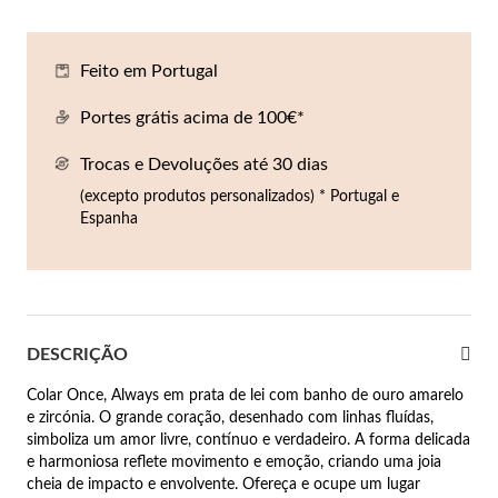
Co
Pu
An
Br
Br
lógios Homem
Feito em Portugal
Es
Pu
Br
Pe
rfumes
Portes grátis acima de 100€*
lares
Trocas e Devoluções até 30 dias
r Valor
lseiras
(excepto produtos personalizados) * Portugal e
é €50
Espanha
éis
é €100
incos
é €200
DESCRIÇÃO
New In
é €300
omem
Colar Once, Always em prata de lei com banho de ouro amarelo
€300
e zircónia. O grande coração, desenhado com linhas fluídas,
simboliza um amor livre, contínuo e verdadeiro. A forma delicada
asiões
e harmoniosa reflete movimento e emoção, criando uma joia
samento
cheia de impacto e envolvente. Ofereça e ocupe um lugar