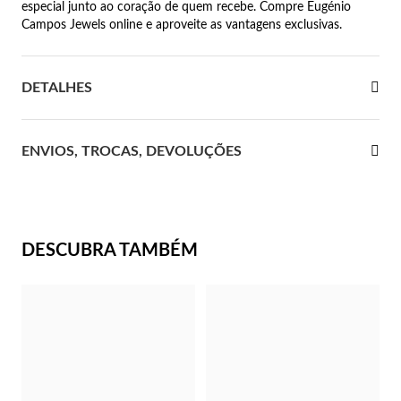
especial junto ao coração de quem recebe. Compre Eugénio
Campos Jewels online e aproveite as vantagens exclusivas.
 Comunhão
das de Prata
DETALHES
ENVIOS, TROCAS, DEVOLUÇÕES
DESCUBRA TAMBÉM
Presentes para Ela