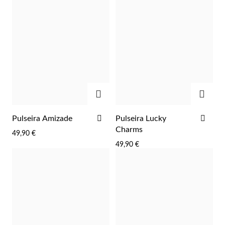
ADICIONAR
ADIC
ADICIONAR
ADI
Pulseira Amizade
Pulseira Lucky
AOS
AOS
Prata e Ouro
Charms
49,90 €
FAVORITOS
FAV
49,90 €