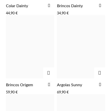
ADICIONAR
ADI
Colar Dainty
Brincos Dainty
AOS
AOS
44,90 €
34,90 €
FAVORITOS
FAV
Essenciais
ADICIONAR
ADIC
ADICIONAR
ADI
Brincos Origem
Argolas Sunny
AOS
AOS
59,90 €
69,90 €
FAVORITOS
FAV