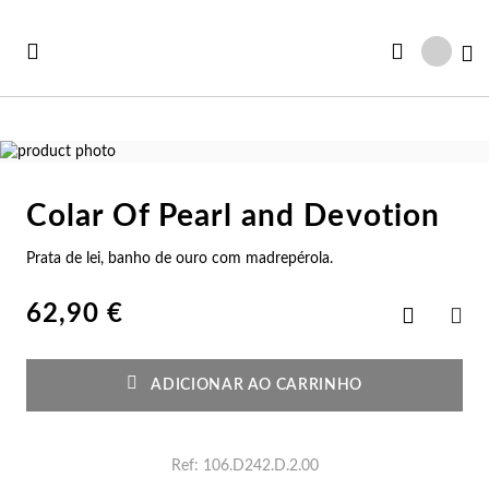
Ir
para
Ca
o
Conteúdo
Saltar
para
Saltar
o
para
Colar Of Pearl and Devotion
final
o
Ve
Ve
Ve
Ve
Ve
da
início
Prata de lei, banho de ouro com madrepérola.
Ver todas as Coleções
Galeria
da
r Tudo
rtão Presente
Co
Pu
An
Br
Co
de
Galeria
imagens
de
62,90 €
Adicionar
iança
rsonalizáveis
imagens
aos
Co
Pu
An
Br
Es
PAR
Favoritos
vidades
st Sellers
ADICIONAR AO CARRINHO
Co
Es
An
Br
Pu
st Sellers
uletos
Co
Pu
An
Ar
Bo
Ref
106.D242.D.2.00
rsonalizáveis
lógios Mulher