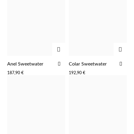
ADICIONAR
ADIC
ADICIONAR
ADI
Anel Sweetwater
Colar Sweetwater
AOS
AOS
187,90 €
192,90 €
FAVORITOS
FAV
Prata e Ouro