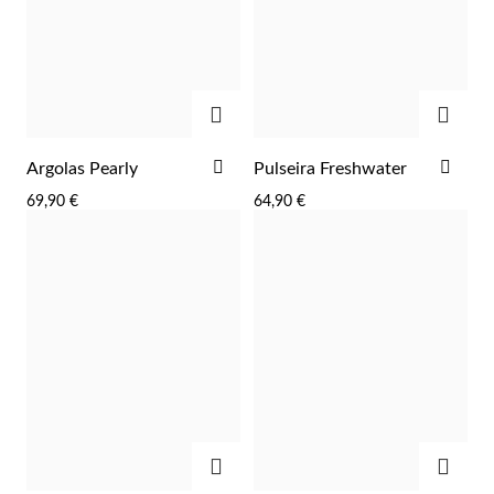
Lucky Charms
ADICIONAR
ADIC
ADICIONAR
ADI
Argolas Pearly
Pulseira Freshwater
AOS
AOS
69,90 €
64,90 €
FAVORITOS
FAV
Presentes para Ele
ADICIONAR
ADIC