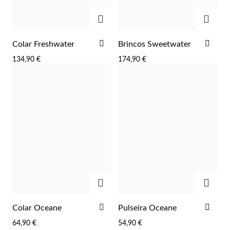
ADICIONAR
ADIC
ADICIONAR
ADI
Colar Freshwater
Brincos Sweetwater
AOS
AOS
134,90 €
174,90 €
FAVORITOS
FAV
ADICIONAR
ADIC
Religiosos
ADICIONAR
ADI
Colar Oceane
Pulseira Oceane
AOS
AOS
64,90 €
54,90 €
FAVORITOS
FAV