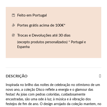
Co
Pu
An
Br
Br
lógios Homem
Feito em Portugal
Es
Pu
Br
Pe
rfumes
Portes grátis acima de 100€*
lares
Trocas e Devoluções até 30 dias
r Valor
lseiras
(excepto produtos personalizados) * Portugal e
é €50
Espanha
éis
é €100
incos
é €200
DESCRIÇÃO
New In
é €300
omem
Inspirada no brilho das noites de celebração no otimismo de um
€300
novo ano, a coleção Disco reflete a energia e o glamour das
festas! As joias com pedras coloridas, cuidadosamente
asiões
encastradas, são uma ode à luz, à música e à vibração dos
samento
festejos de fim de ano. O design arrojado da coleção mantem, no