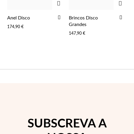
ADICIONAR
ADI
Anel Disco
Brincos Disco
AOS
AOS
Grandes
174,90 €
FAVORITOS
FAV
147,90 €
Essenciais
SUBSCREVA A