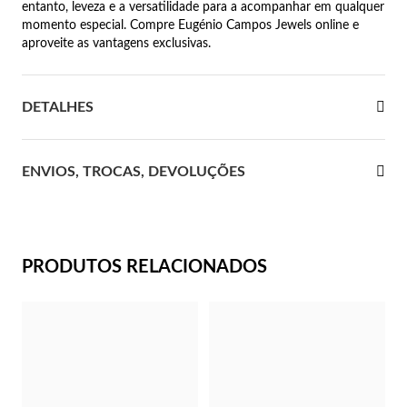
entanto, leveza e a versatilidade para a acompanhar em qualquer
momento especial. Compre Eugénio Campos Jewels online e
 Comunhão
aproveite as vantagens exclusivas.
das de Prata
DETALHES
ENVIOS, TROCAS, DEVOLUÇÕES
PRODUTOS RELACIONADOS
Presentes para Ela