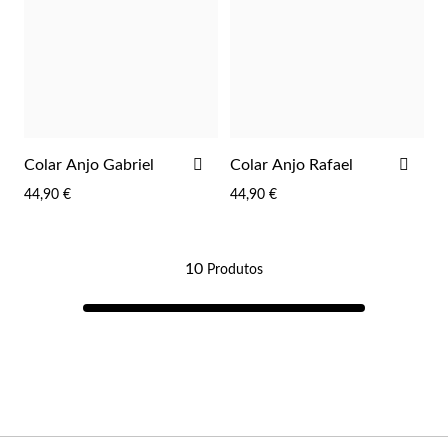
ADICIONAR
ADI
Colar Anjo Gabriel
Colar Anjo Rafael
AOS
AOS
44,90 €
44,90 €
FAVORITOS
FAV
Prata e Ouro
10
Produtos