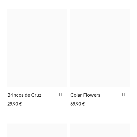
Lucky Charms
ADICIONAR
ADI
Brincos de Cruz
Colar Flowers
AOS
AOS
29,90 €
69,90 €
FAVORITOS
FAV
Presentes para Ele