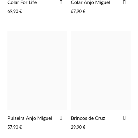
ADICIONAR
ADI
Colar For Life
Colar Anjo Miguel
AOS
AOS
 Comunhão
69,90 €
67,90 €
FAVORITOS
FAV
das de Prata
ADICIONAR
ADI
Pulseira Anjo Miguel
Brincos de Cruz
AOS
AOS
57,90 €
29,90 €
FAVORITOS
FAV
Presentes para Ela