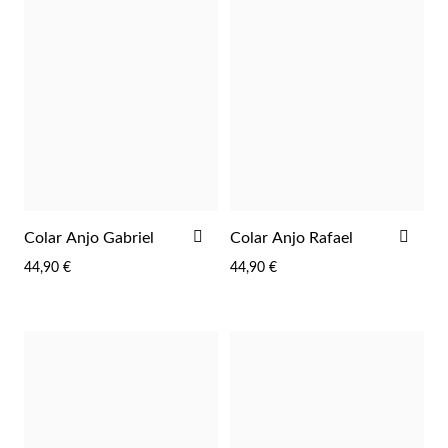
Essenciais
ADICIONAR
ADI
Colar Anjo Gabriel
Colar Anjo Rafael
AOS
AOS
44,90 €
44,90 €
FAVORITOS
FAV