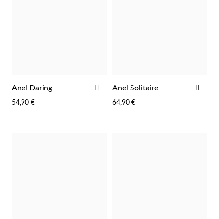
ADICIONAR
ADI
Anel Daring
Anel Solitaire
EC Lover
AOS
AOS
54,90 €
64,90 €
FAVORITOS
FAV