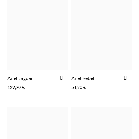
Wedding Season
ADICIONAR
ADI
Anel Jaguar
Anel Rebel
AOS
AOS
129,90 €
54,90 €
FAVORITOS
FAV