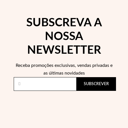
SUBSCREVA A
NOSSA
Filigrana
NEWSLETTER
Receba promoções exclusivas, vendas privadas e
as últimas novidades
SUBSCREVER