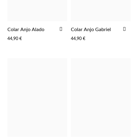
ADICIONAR
ADI
Colar Anjo Alado
Colar Anjo Gabriel
AOS
AOS
44,90 €
44,90 €
FAVORITOS
FAV
Prata e Ouro