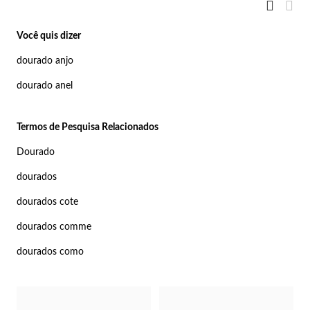
Ver
Grelha
Gre
Co
Pu
An
Br
Br
como
lógios Homem
Você quis dizer
Es
Pu
Br
Pe
dourado anjo
rfumes
lares
dourado anel
r Valor
lseiras
é €50
Termos de Pesquisa Relacionados
Dourado
éis
é €100
dourados
incos
é €200
dourados cote
New In
é €300
omem
dourados comme
dourados como
€300
asiões
samento