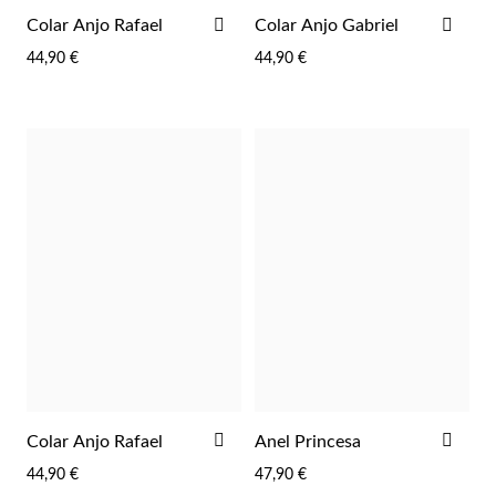
ADICIONAR
ADI
Colar Anjo Rafael
Colar Anjo Gabriel
AOS
AOS
44,90 €
44,90 €
FAVORITOS
FAV
Religiosos
ADICIONAR
ADI
Colar Anjo Rafael
Anel Princesa
AOS
AOS
44,90 €
47,90 €
FAVORITOS
FAV