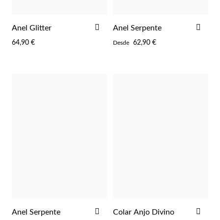
ADICIONAR
ADI
Anel Glitter
Anel Serpente
AOS
AOS
64,90 €
62,90 €
Desde
FAVORITOS
FAV
ADICIONAR
ADI
Anel Serpente
Colar Anjo Divino