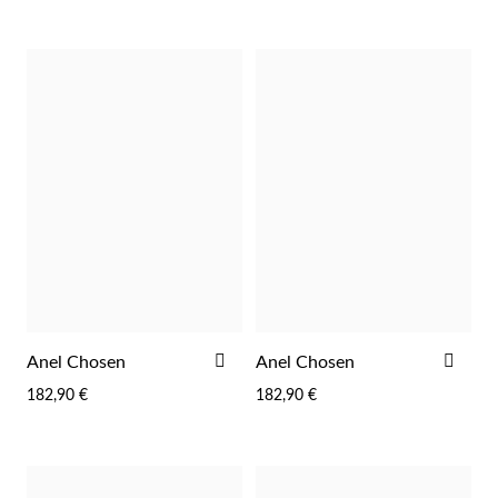
ADICIONAR
ADI
Anel Chosen
Anel Chosen
AOS
AOS
182,90 €
182,90 €
FAVORITOS
FAV