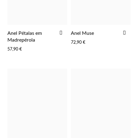
ADICIONAR
ADI
Anel Pétalas em
Anel Muse
AOS
AOS
Madrepérola
72,90 €
FAVORITOS
FAV
57,90 €
Joias de Festa