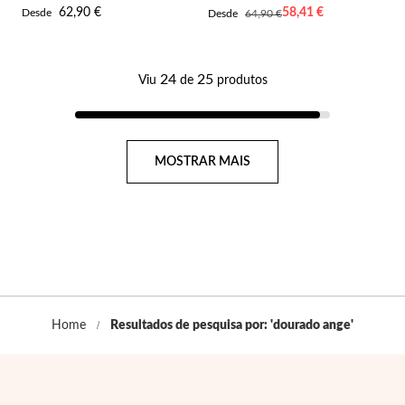
AOS
AOS
Pérolas
62,90 €
Desde
58,41 €
Desde
Desde
64,90 €
FAVORITOS
FAV
24
25
Viu
de
produtos
Página
MOSTRAR MAIS
Home
Resultados de pesquisa por: 'dourado ange'