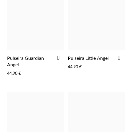
Lucky Charms
ADICIONAR
ADI
Pulseira Guardian
Pulseira Little Angel
AOS
AOS
Angel
44,90 €
FAVORITOS
FAV
44,90 €
Presentes para Ele