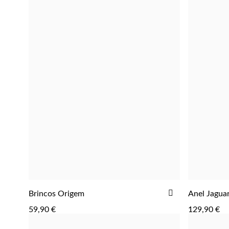
ADICIONA
ADICIONAR
Brincos Origem
Anel Jagua
ADICIONAR
AOS
59,90 €
129,90 €
FAVORITOS