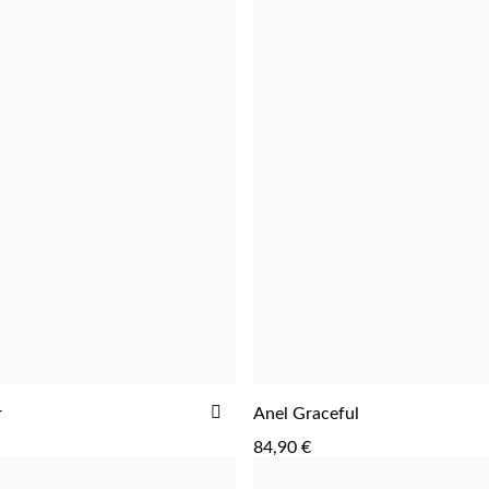
R
ADICIONAR
r
Anel Graceful
ADICIONAR
AOS
84,90 €
FAVORITOS