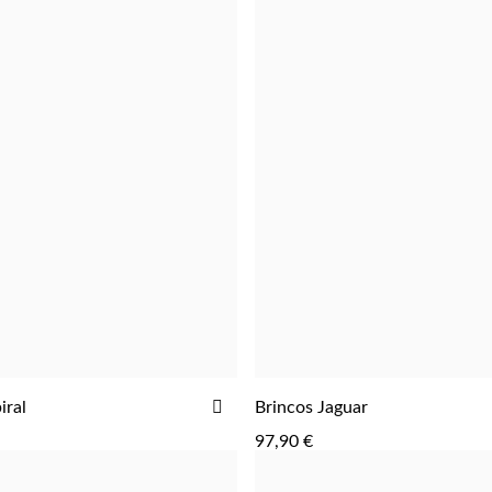
ADICIONAR
iral
Brincos Jaguar
ADICIONAR
ADICIONAR
AOS
97,90 €
FAVORITOS