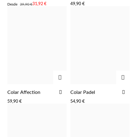
AOS
AOS
Desde
31,92 €
49,90 €
Desde
39,90 €
FAVORITOS
FAV
ADICIONAR
ADIC
Prata e Ouro
ADICIONAR
ADI
Colar Affection
Colar Padel
AOS
AOS
59,90 €
54,90 €
FAVORITOS
FAV