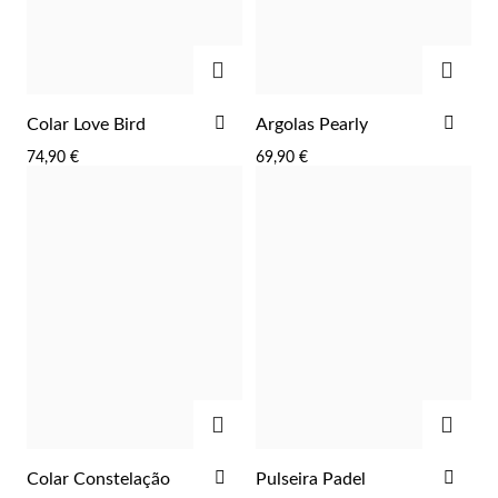
ADICIONAR
ADIC
ADICIONAR
ADI
Colar Love Bird
Argolas Pearly
Essenciais
AOS
AOS
74,90 €
69,90 €
FAVORITOS
FAV
ADICIONAR
ADIC
ADICIONAR
ADI
Colar Constelação
Pulseira Padel