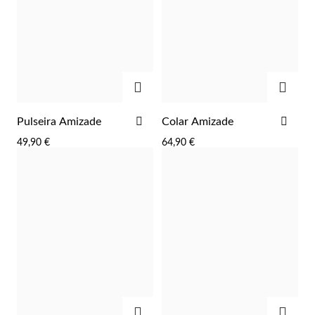
ADICIONAR
ADIC
ADICIONAR
ADI
Pulseira Amizade
Colar Amizade
AOS
AOS
49,90 €
64,90 €
FAVORITOS
FAV
Religiosos
ADICIONAR
ADIC