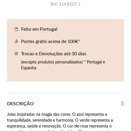
Ref
114.B107-1
Co
Pu
An
Br
Br
lógios Homem
Es
Pu
Br
Pe
rfumes
Feito em Portugal
lares
Portes grátis acima de 100€*
r Valor
lseiras
Trocas e Devoluções até 30 dias
é €50
(excepto produtos personalizados) * Portugal e
éis
é €100
Espanha
incos
é €200
New In
é €300
omem
DESCRIÇÃO
€300
Joias inspiradas na magia das cores. O azul representa a
asiões
tranquilidade, serenidade e harmonia. O verde representa a
esperança, saúde e renovação. O cor-de-rosa representa o
samento