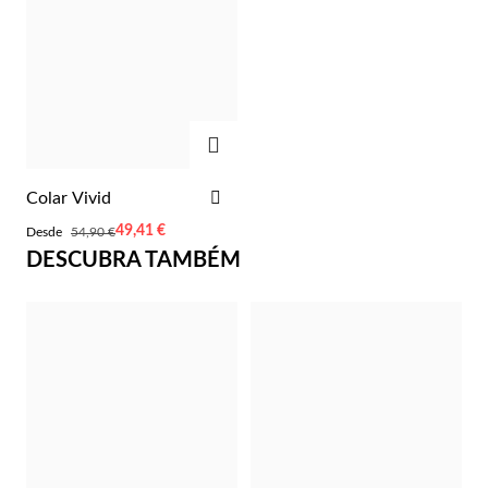
Lucky Charms
ADICIONAR
ADICIONAR
Colar Vivid
AOS
Desde
49,41 €
Desde
54,90 €
FAVORITOS
DESCUBRA TAMBÉM
Presentes para Ele