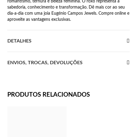
romantismo, ternura e beleza feminina. O roxo representa a
sabedoria, conhecimento e transformação. Dê mais cor ao seu
 Comunhão
dia-a-dia com uma joia Eugénio Campos Jewels. Compre online e
aproveite as vantagens exclusivas.
das de Prata
DETALHES
ENVIOS, TROCAS, DEVOLUÇÕES
PRODUTOS RELACIONADOS
Presentes para Ela