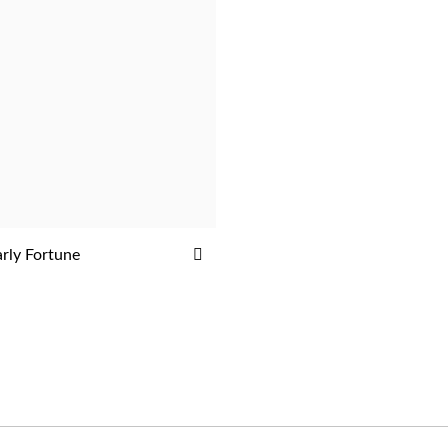
ADICIONAR
rly Fortune
ADICIONAR
AOS
FAVORITOS