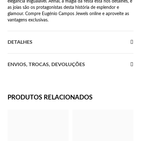
elegância inigualável. Afinal, a magia da festa está nos detalhes, e
as joias são os protagonistas desta história de esplendor e
 Comunhão
glamour. Compre Eugénio Campos Jewels online e aproveite as
vantagens exclusivas.
das de Prata
DETALHES
ENVIOS, TROCAS, DEVOLUÇÕES
PRODUTOS RELACIONADOS
Presentes para Ela