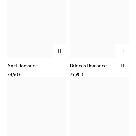
ADICIONAR
ADIC
ADICIONAR
ADI
Anel Romance
Brincos Romance
AOS
AOS
74,90 €
79,90 €
FAVORITOS
FAV
Religiosos