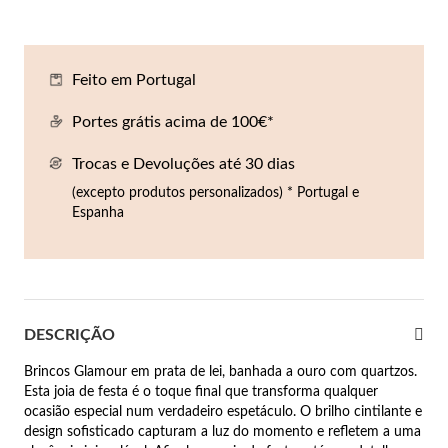
Co
Pu
An
Br
Br
lógios Homem
Es
Pu
Br
Pe
Feito em Portugal
rfumes
lares
Portes grátis acima de 100€*
r Valor
Trocas e Devoluções até 30 dias
lseiras
é €50
(excepto produtos personalizados) * Portugal e
Espanha
éis
é €100
incos
é €200
New In
é €300
omem
DESCRIÇÃO
€300
Brincos Glamour em prata de lei, banhada a ouro com quartzos.
Esta joia de festa é o toque final que transforma qualquer
asiões
ocasião especial num verdadeiro espetáculo. O brilho cintilante e
design sofisticado capturam a luz do momento e refletem a uma
samento