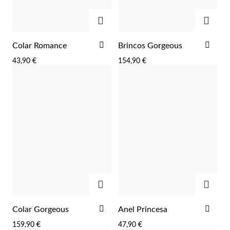
ADICIONAR
ADIC
ADICIONAR
ADI
Colar Romance
Brincos Gorgeous
AOS
AOS
43,90 €
154,90 €
FAVORITOS
FAV
ADICIONAR
ADIC
ADICIONAR
ADI
Colar Gorgeous
Anel Princesa
AOS
AOS
159,90 €
47,90 €
FAVORITOS
FAV