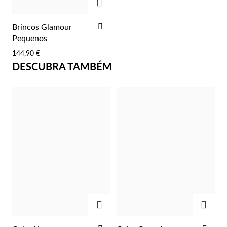
ADICIONAR
Brincos Glamour
AOS
Pequenos
FAVORITOS
144,90 €
Essenciais
DESCUBRA TAMBÉM
ADICIONAR
ADIC