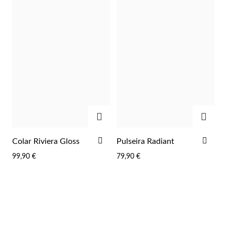
Wedding Season
ADICIONAR
ADIC
ADICIONAR
ADI
Colar Riviera Gloss
Pulseira Radiant
AOS
AOS
99,90 €
79,90 €
FAVORITOS
FAV