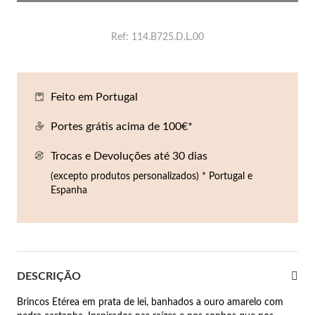
Co
Pu
An
Br
Br
lógios Homem
Ref
114.B725.D.L.00
Es
Pu
Br
Pe
rfumes
lares
Feito em Portugal
r Valor
lseiras
Portes grátis acima de 100€*
é €50
Trocas e Devoluções até 30 dias
éis
é €100
(excepto produtos personalizados) * Portugal e
Espanha
incos
é €200
New In
é €300
omem
€300
DESCRIÇÃO
asiões
Brincos Etérea em prata de lei, banhados a ouro amarelo com
samento