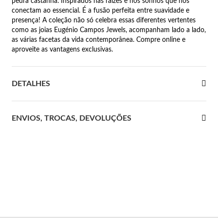
pedra castanha. Inspirados nas raízes e nos sonhos que nos
conectam ao essencial. É a fusão perfeita entre suavidade e
 Comunhão
presença! A coleção não só celebra essas diferentes vertentes
como as joias Eugénio Campos Jewels, acompanham lado a lado,
das de Prata
as várias facetas da vida contemporânea. Compre online e
aproveite as vantagens exclusivas.
DETALHES
ENVIOS, TROCAS, DEVOLUÇÕES
Presentes para Ela