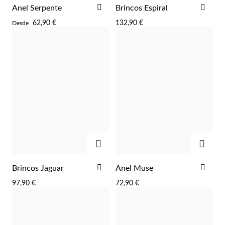
ADICIONAR
ADI
Anel Serpente
Brincos Espiral
AOS
AOS
62,90 €
132,90 €
Desde
FAVORITOS
FAV
Essenciais
ADICIONAR
ADIC
ADICIONAR
ADI
Brincos Jaguar
Anel Muse
AOS
AOS
97,90 €
72,90 €
FAVORITOS
FAV