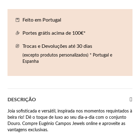
Co
Pu
An
Br
Br
lógios Homem
Feito em Portugal
Es
Pu
Br
Pe
rfumes
Portes grátis acima de 100€*
lares
Trocas e Devoluções até 30 dias
r Valor
lseiras
(excepto produtos personalizados) * Portugal e
é €50
Espanha
éis
é €100
incos
é €200
DESCRIÇÃO
New In
é €300
omem
Joia sofisticada e versátil, inspirada nos momentos requintados à
€300
beira rio! Dê o toque de luxo ao seu dia-a-dia com o conjunto
Douro. Compre Eugénio Campos Jewels online e aproveite as
asiões
vantagens exclusivas.
samento