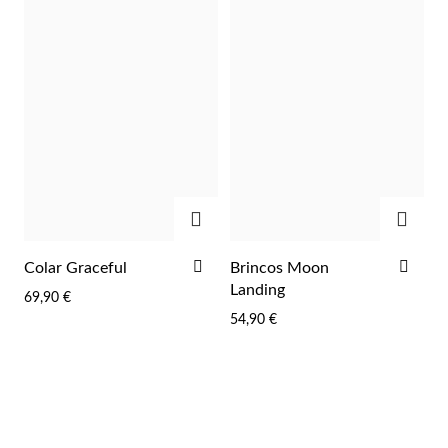
ADICIONAR
ADIC
ADICIONAR
ADI
Colar Graceful
Brincos Moon
AOS
AOS
Landing
69,90 €
FAVORITOS
FAV
54,90 €