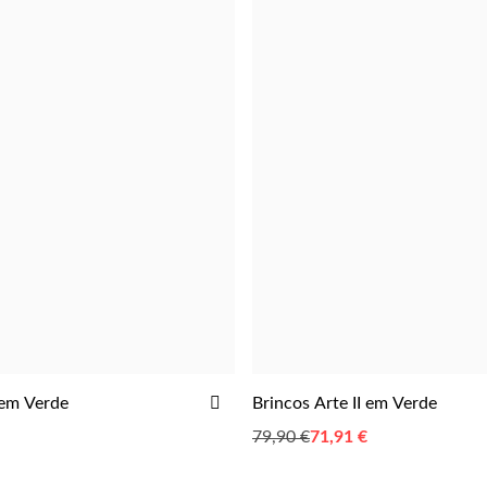
ADICIONAR
 em Verde
Brincos Arte II em Verde
ADICIONAR
ADICIONAR
AOS
79,90 €
Preço
71,91 €
FAVORITOS
Especial