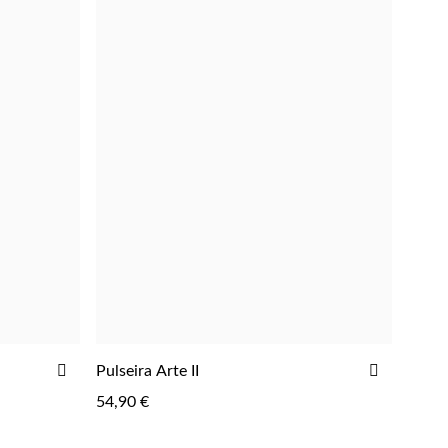
ADICIONAR
ADICIO
Pulseira Arte II
ADICIONAR
AOS
AOS
54,90 €
FAVORITOS
FAVORIT