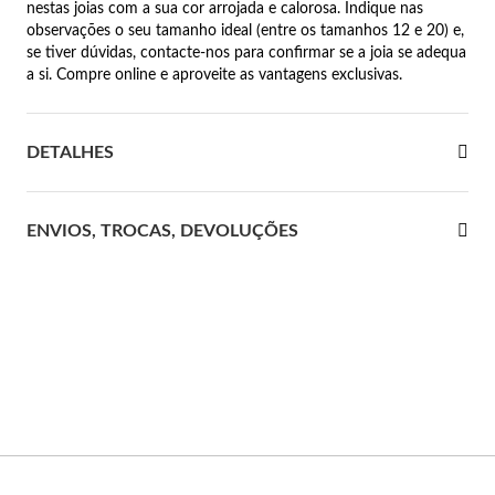
nestas joias com a sua cor arrojada e calorosa. Indique nas
observações o seu tamanho ideal (entre os tamanhos 12 e 20) e,
 Comunhão
se tiver dúvidas, contacte-nos para confirmar se a joia se adequa
a si. Compre online e aproveite as vantagens exclusivas.
das de Prata
DETALHES
ENVIOS, TROCAS, DEVOLUÇÕES
Presentes para Ela