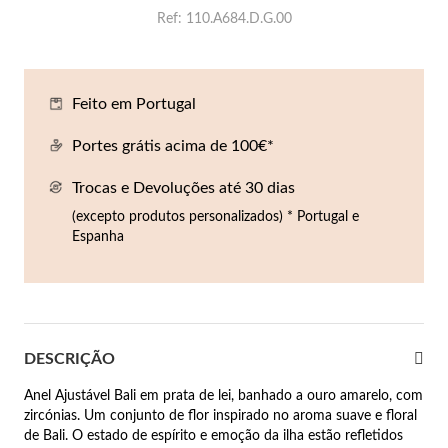
Co
Pu
An
Br
Br
Ref
110.A684.D.G.00
lógios Homem
Es
Pu
Br
Pe
rfumes
Feito em Portugal
lares
Portes grátis acima de 100€*
r Valor
lseiras
é €50
Trocas e Devoluções até 30 dias
(excepto produtos personalizados) * Portugal e
éis
é €100
Espanha
incos
é €200
New In
é €300
omem
DESCRIÇÃO
€300
Anel Ajustável Bali em prata de lei, banhado a ouro amarelo, com
asiões
zircónias. Um conjunto de flor inspirado no aroma suave e floral
samento
de Bali. O estado de espírito e emoção da ilha estão refletidos