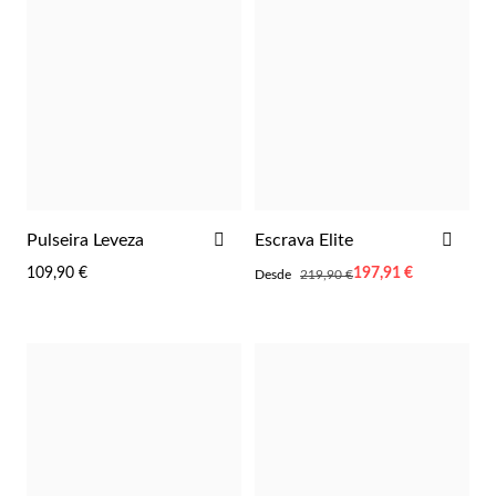
Wedding Season
ADICIONAR
ADI
Pulseira Leveza
Escrava Elite
AOS
AOS
109,90 €
Desde
197,91 €
Desde
219,90 €
FAVORITOS
FAV