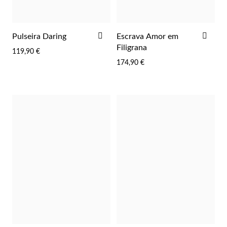
ADICIONAR
ADI
Pulseira Daring
Escrava Amor em
AOS
AOS
Filigrana
119,90 €
FAVORITOS
FAV
174,90 €
Joias de Festa