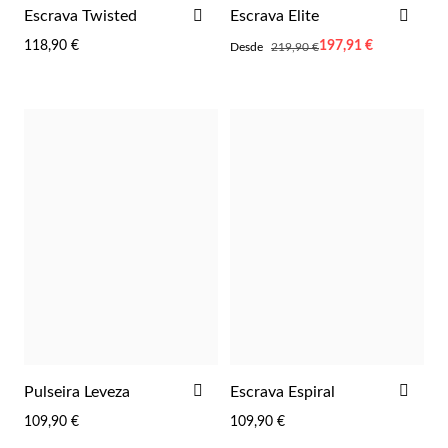
ADICIONAR
ADI
Escrava Twisted
Escrava Elite
AOS
AOS
118,90 €
Desde
197,91 €
Desde
219,90 €
FAVORITOS
FAV
Prata e Ouro
ADICIONAR
ADI
Pulseira Leveza
Escrava Espiral
AOS
AOS
109,90 €
109,90 €
FAVORITOS
FAV