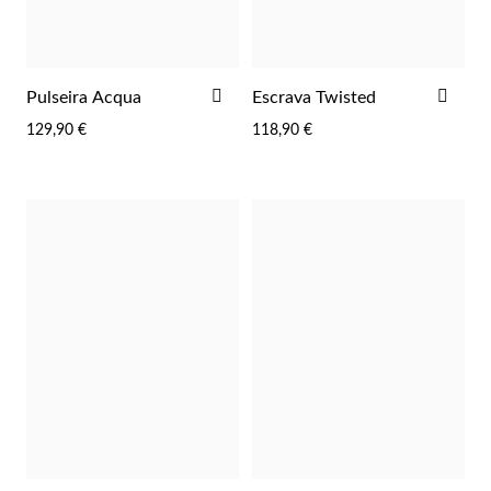
ADICIONAR
ADI
Pulseira Acqua
Escrava Twisted
AOS
AOS
129,90 €
118,90 €
FAVORITOS
FAV
Essenciais