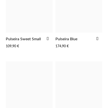
Lucky Charms
ADICIONAR
ADI
Pulseira Sweet Small
Pulseira Blue
AOS
AOS
109,90 €
174,90 €
FAVORITOS
FAV
Presentes para Ele