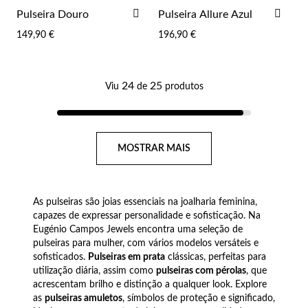
ADICIONAR
ADI
Pulseira Douro
Pulseira Allure Azul
AOS
AOS
149,90 €
196,90 €
FAVORITOS
FAV
24
25
Viu
de
produtos
Página
MOSTRAR MAIS
As pulseiras são joias essenciais na joalharia feminina,
capazes de expressar personalidade e sofisticação. Na
Eugénio Campos Jewels encontra uma seleção de
pulseiras para mulher, com vários modelos versáteis e
sofisticados.
Pulseiras em prata
clássicas, perfeitas para
utilização diária, assim como
pulseiras com pérolas
, que
acrescentam brilho e distinção a qualquer look. Explore
as
pulseiras amuletos
, símbolos de proteção e significado,