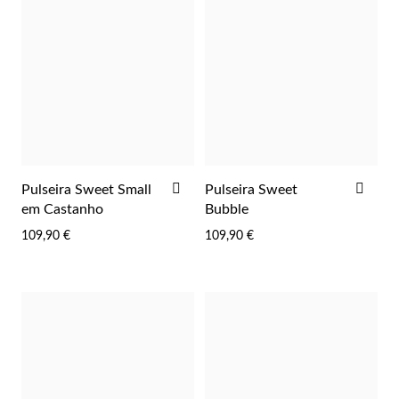
 Comunhão
das de Prata
ADICIONAR
ADI
Pulseira Sweet Small
Pulseira Sweet
AOS
AOS
em Castanho
Bubble
FAVORITOS
FAV
109,90 €
109,90 €
Presentes para Ela