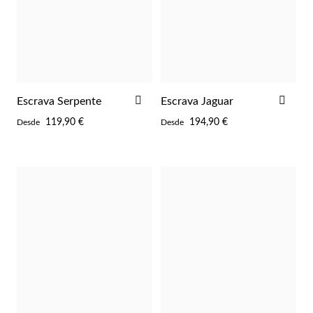
ADICIONAR
ADI
Escrava Serpente
Escrava Jaguar
AOS
AOS
119,90 €
194,90 €
Desde
Desde
FAVORITOS
FAV
EC Lover