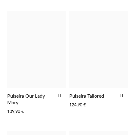
ADICIONAR
ADI
Pulseira Our Lady
Pulseira Tailored
AOS
AOS
Mary
124,90 €
FAVORITOS
FAV
109,90 €
Religiosos