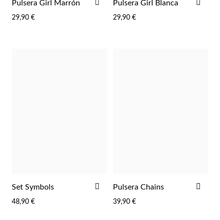
AÑADIR
AÑA
Pulsera Girl Marrón
Pulsera Girl Blanca
A
A
29,90 €
29,90 €
LA
LA
LISTA
LIST
DE
DE
DESEOS
DES
Joyas para Fiesta
AÑADIR
AÑA
Set Symbols
Pulsera Chains
A
A
48,90 €
39,90 €
LA
LA
LISTA
LIST