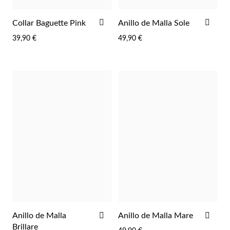
AÑADIR
AÑA
Collar Baguette Pink
Anillo de Malla Sole
A
A
39,90 €
49,90 €
LA
LA
LISTA
LIST
DE
DE
Plata y Oro
DESEOS
DES
AÑADIR
AÑA
Anillo de Malla
Anillo de Malla Mare
A
A
Brillare