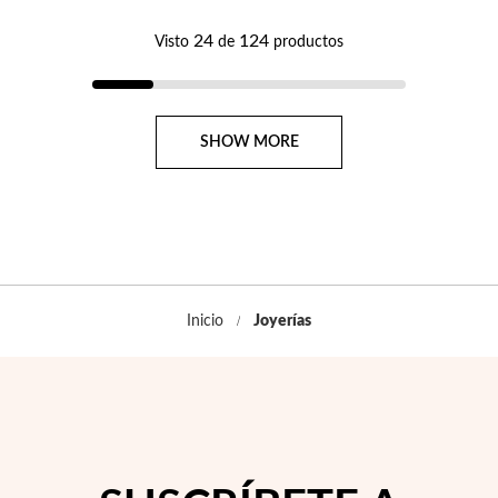
DE
DE
DESEOS
DES
24
124
Visto
de
productos
Página
SHOW MORE
Inicio
Joyerías