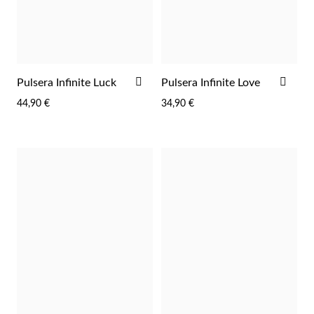
Pascua de Resurrección
AÑADIR
AÑA
Pulsera Infinite Luck
Pulsera Infinite Love
A
A
44,90 €
34,90 €
LA
LA
LISTA
LIST
DE
DE
DESEOS
DES
Regalos para Él