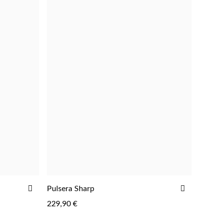
AÑADIR
AÑADIR
Pulsera Sharp
A
A
229,90 €
LA
LA
LISTA
LISTA