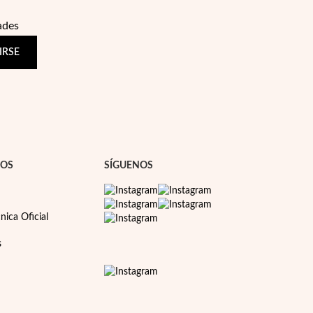
ades
IRSE
NOS
SÍGUENOS
nica Oficial
s