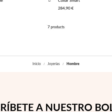
le
Collar Smart
A
284,90 €
LA
LISTA
DE
DESEOS
7
products
Inicio
Joyerías
Hombre
RÍBETE A NUESTRO BO