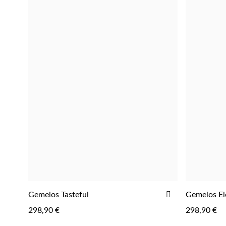
Fragancias
AÑADIR
Gemelos Tasteful
Gemelos El
A
298,90 €
298,90 €
LA
LISTA