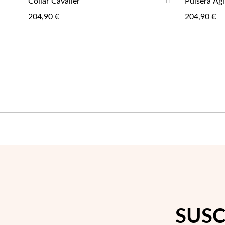
Collar Cavalier
Pulsera Agi
NOTIFICARME
A
204,90 €
204,90 €
LA
LISTA
DE
DESEOS
SUSC