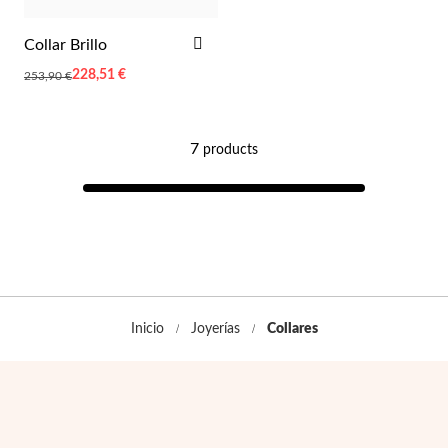
AÑADIR
Collar Brillo
A
Special
228,51 €
253,90 €
LA
Price
LISTA
DE
Plata y Oro
DESEOS
7
products
Inicio
Joyerías
Collares