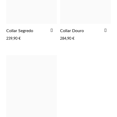
Pascua de Resurrección
AÑADIR
AÑA
Collar Segredo
Collar Douro
A
A
239,90 €
284,90 €
LA
LA
LISTA
LIST
DE
DE
DESEOS
DES
Regalos para Él