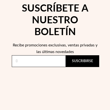
SUSCRÍBETE A
 Comunión
NUESTRO
das de Plata
BOLETÍN
Recibe promociones exclusivas, ventas privadas y
las últimas novedades
SUSCRIBIRSE
Regalos para Ella