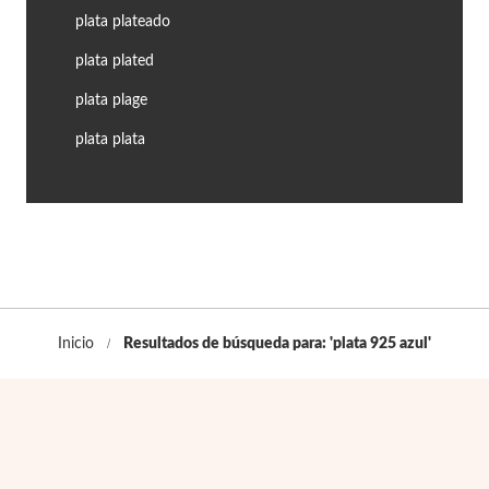
Co
Pu
An
Pe
Pe
plata plateado
lojes Hombre
plata plated
llares
Es
Pu
Pe
Gr
plata plage
agancias
lseras
plata plata
r Valor
llos
sta €50
ndientes
sta €100
sta €200
mbre
Inicio
Resultados de búsqueda para: 'plata 925 azul'
Novedades
sta €300
€300
asiones
da